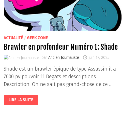
ACTUALITÉ
/
GEEK ZONE
Brawler en profondeur Numéro 1: Shade
par
Ancien Journaliste
juin 17, 2025
Shade est un brawler épique de type Assassin il a
7000 pv pouvoir 11 Degats et descriptions
Description: On ne sait pas grand-chose de ce …
BRAWLER
LIRE LA SUITE
EN
PROFONDEUR
NUMÉRO
1:
SHADE