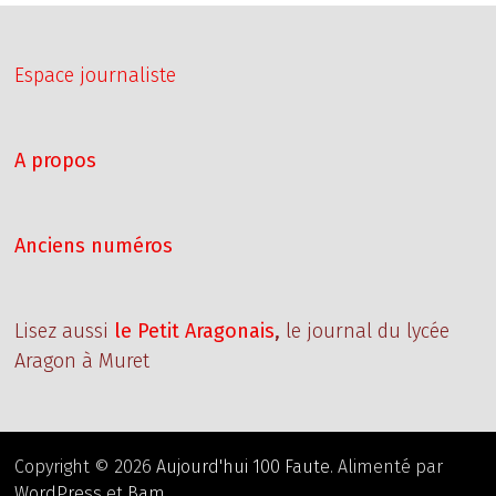
Espace journaliste
A propos
Anciens numéros
Lisez aussi
le Petit Aragonais
,
le journal du lycée
Aragon à Muret
Copyright © 2026
Aujourd'hui 100 Faute
. Alimenté par
WordPress
et
Bam
.