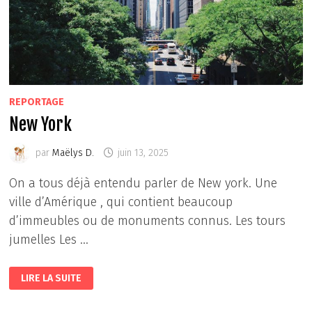
REPORTAGE
New York
par
Maëlys D.
juin 13, 2025
On a tous déjà entendu parler de New york. Une
ville d’Amérique , qui contient beaucoup
d’immeubles ou de monuments connus. Les tours
jumelles Les …
NEW
LIRE LA SUITE
YORK