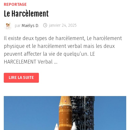
REPORTAGE
Le Harcèlement
par
Maëlys D.
janvier 24, 2025
Il existe deux types de harcèlement, Le harcèlement
physique et le harcèlement verbal mais les deux
peuvent affecter la vie de quelqu’un. LE
HARCELEMENT Verbal …
LE
LIRE LA SUITE
HARCÈLEMENT