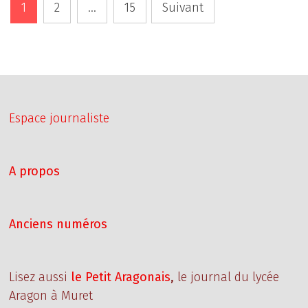
Pagination
ANIMÉS
1
2
…
15
Suivant
des
publications
Espace journaliste
A propos
Anciens numéros
Lisez aussi
le Petit Aragonais
,
le journal du lycée
Aragon à Muret