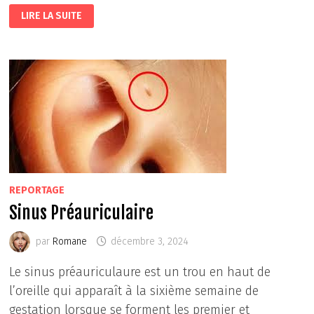
LES
LIRE LA SUITE
TRADITIONS
DE
NOËL
DANS
DIFFÉRENTS
PAYS,
PARTIE
1
REPORTAGE
Sinus Préauriculaire
par
Romane
décembre 3, 2024
Le sinus préauriculaure est un trou en haut de
l’oreille qui apparaît à la sixième semaine de
gestation lorsque se forment les premier et