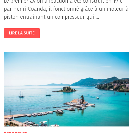
Le premier avion à réaction a été construit en 1910
par Henri Coandă, il fonctionné grâce à un moteur à
piston entrainant un compresseur qui …
LES
LIRE LA SUITE
PREMIERS
AVIONS
A
REACTION