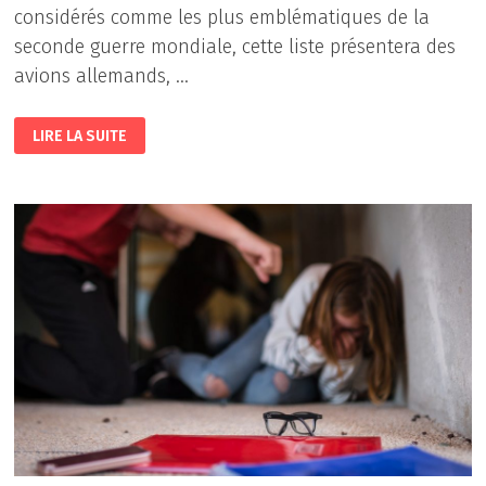
considérés comme les plus emblématiques de la
seconde guerre mondiale, cette liste présentera des
avions allemands, …
LES
LIRE LA SUITE
AVIONS
DE
CHASSE
EMBLÉMATIQUES
DE
LA
SECONDE
GUERRE
MONDIALE