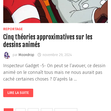
REPORTAGE
Cinq théories approximatives sur les
dessins animés
par
Moondrop
novembre 29, 2024
Inspecteur Gadget -5- On peut se l’avouer, ce dessin
animé on le connaît tous mais ne nous aurait pas
caché certaines choses ? D’après la …
CINQ
LIRE LA SUITE
THÉORIES
APPROXIMATIVES
SUR
LES
DESSINS