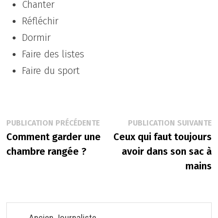
Chanter
Réfléchir
Dormir
Faire des listes
Faire du sport
Navigation
Publication
P
PUBLICATION PRÉCÉDENTE
PUBLICATION SUIVANTE
précédente :
s
Comment garder une
Ceux qui faut toujours
de
chambre rangée ?
avoir dans son sac à
l’article
mains
Ancien Journaliste