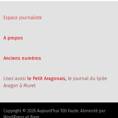
Espace journaliste
A propos
Anciens numéros
Lisez aussi
le Petit Aragonais
,
le journal du lycée
Aragon à Muret
Copyright © 2026
Aujourd'hui 100 Faute
. Alimenté par
WordPress
et
Bam
.