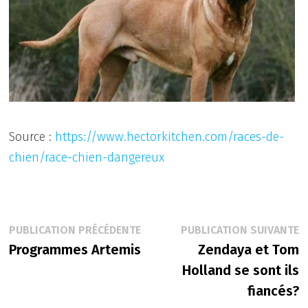
Source :
https://www.hectorkitchen.com/races-de-
chien/race-chien-dangereux
Navigation
Publication
P
PUBLICATION PRÉCÉDENTE
PUBLICATION SUIVANTE
précédente :
s
Programmes Artemis
Zendaya et Tom
de
Holland se sont ils
l’article
fiancés?