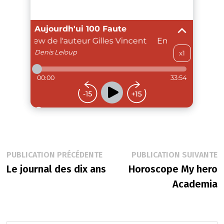
Navigation
Publication
P
PUBLICATION PRÉCÉDENTE
PUBLICATION SUIVANTE
précédente :
s
Le journal des dix ans
Horoscope My hero
de
Academia
l’article