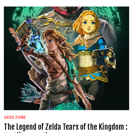
TEARS
OF
THE
KINGDOM
:
HUITIÈME
PARTIE
–
LA
QUÊTE
PRINCIPALE
–
⚠
SPOILERS
GEEK ZONE
The Legend of Zelda Tears of the Kingdom :