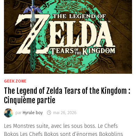
THE
KINGDOM
:
SIXIÈME
PARTIE
GEEK ZONE
The Legend of Zelda Tears of the Kingdom :
Cinquième partie
par
Hyrule boy
mai 26, 2026
Les Monstres suite, avec les sous boss. Le Chefs
Bokos Les Chefs Bokos sont d’énormes Bokoblins