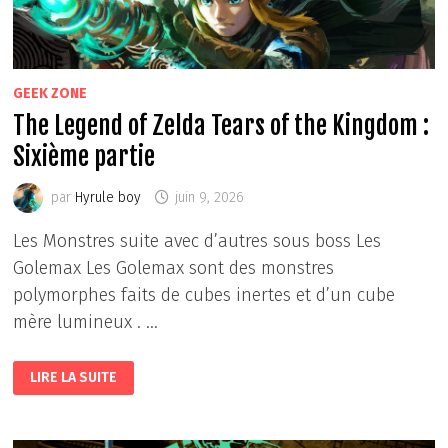
GEEK ZONE
The Legend of Zelda Tears of the Kingdom :
Sixième partie
par
Hyrule boy
juin 9, 2026
Les Monstres suite avec d’autres sous boss Les
Golemax Les Golemax sont des monstres
polymorphes faits de cubes inertes et d’un cube
mère lumineux . …
THE
LIRE LA SUITE
LEGEND
OF
ZELDA
TEARS
OF