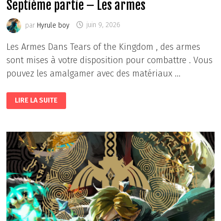
Septième partie – Les armes
par
Hyrule boy
juin 9, 2026
Les Armes Dans Tears of the Kingdom , des armes
sont mises à votre disposition pour combattre . Vous
pouvez les amalgamer avec des matériaux …
THE
LIRE LA SUITE
LEGEND
OF
ZELDA
TEARS
OF
THE
KINGDOM
:
SEPTIÈME
PARTIE
–
LES
ARMES