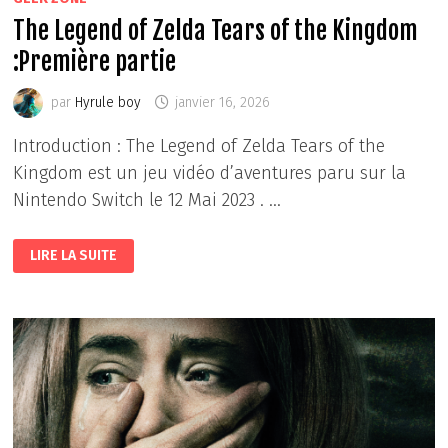
The Legend of Zelda Tears of the Kingdom
:Première partie
par
Hyrule boy
janvier 16, 2026
Introduction : The Legend of Zelda Tears of the
Kingdom est un jeu vidéo d’aventures paru sur la
Nintendo Switch le 12 Mai 2023 . …
THE
LIRE LA SUITE
LEGEND
OF
ZELDA
TEARS
OF
THE
KINGDOM
:PREMIÈRE
PARTIE