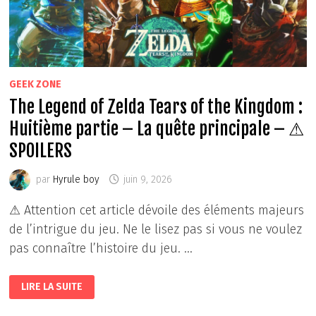
GEEK ZONE
The Legend of Zelda Tears of the Kingdom :
Huitième partie – La quête principale – ⚠
SPOILERS
par
Hyrule boy
juin 9, 2026
⚠ Attention cet article dévoile des éléments majeurs
de l’intrigue du jeu. Ne le lisez pas si vous ne voulez
pas connaître l’histoire du jeu. …
THE
LIRE LA SUITE
LEGEND
OF
ZELDA