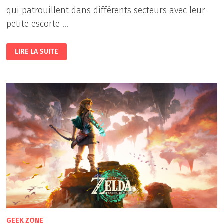
qui patrouillent dans différents secteurs avec leur
petite escorte …
THE
LIRE LA SUITE
LEGEND
OF
ZELDA
TEARS
OF
THE
KINGDOM
:
CINQUIÈME
PARTIE
GEEK ZONE