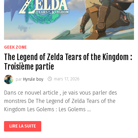
GEEK ZONE
The Legend of Zelda Tears of the Kingdom :
Troisième partie
par
Hyrule boy
mars 17, 2026
Dans ce nouvel article , je vais vous parler des
monstres De The Legend of Zelda Tears of the
Kingdom Les Golems : Les Golems …
THE
LIRE LA SUITE
LEGEND
OF
ZELDA