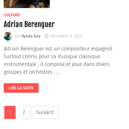
CULTURE
Adrian Berenguer
par
Hyrule boy
décembre 9, 2025
Adrian Berenguer est un compositeur espagnol .
Surtout connu pour sa musique classique
instrumentale , il compose et joue dans divers
groupes et orchestres . …
ADRIAN
LIRE LA SUITE
BERENGUER
Pagination
1
2
Suivant
des