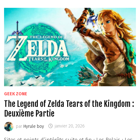
TEARS
OF
THE
KINGDOM
:
TROISIÈME
PARTIE
GEEK ZONE
The Legend of Zelda Tears of the Kingdom :
Deuxième Partie
par
Hyrule boy
janvier 20, 2026
Sites et points d’intérêts suite et fin : Les Relais : Les