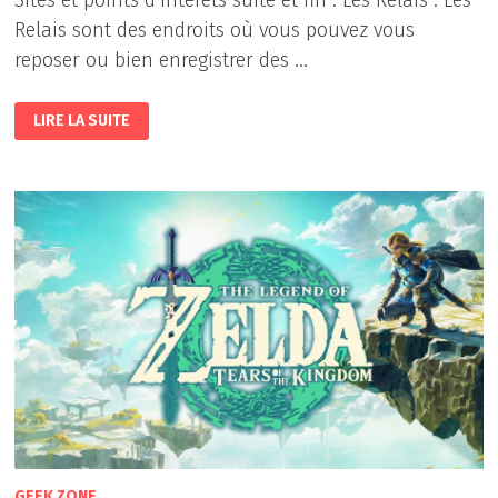
Relais sont des endroits où vous pouvez vous
reposer ou bien enregistrer des …
THE
LIRE LA SUITE
LEGEND
OF
ZELDA
TEARS
OF
THE
KINGDOM
:
DEUXIÈME
PARTIE
GEEK ZONE