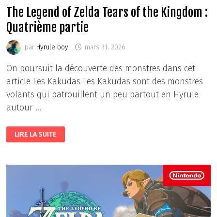
The Legend of Zelda Tears of the Kingdom :
Quatrième partie
par
Hyrule boy
mars 31, 2026
On poursuit la découverte des monstres dans cet
article Les Kakudas Les Kakudas sont des monstres
volants qui patrouillent un peu partout en Hyrule
autour …
THE
LIRE LA SUITE
LEGEND
OF
ZELDA
TEARS
OF
THE
KINGDOM
:
QUATRIÈME
PARTIE