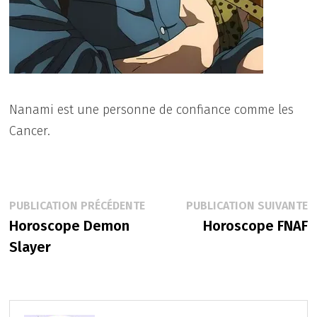
Nanami est une personne de confiance comme les
Cancer.
Navigation
Publication
P
PUBLICATION PRÉCÉDENTE
PUBLICATION SUIVANTE
précédente :
s
Horoscope Demon
Horoscope FNAF
de
Slayer
l’article