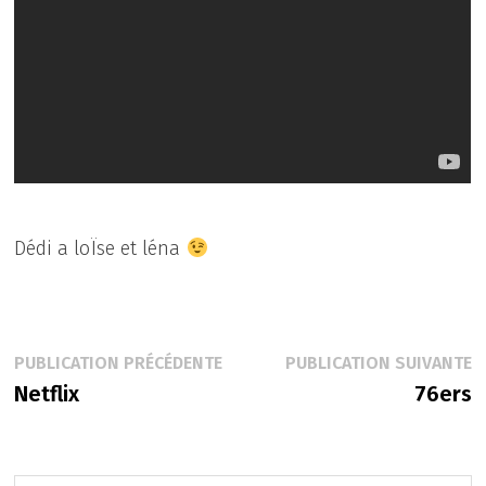
Dédi a loÏse et léna
Navigation
Publication
P
PUBLICATION PRÉCÉDENTE
PUBLICATION SUIVANTE
précédente :
s
Netflix
76ers
de
l’article