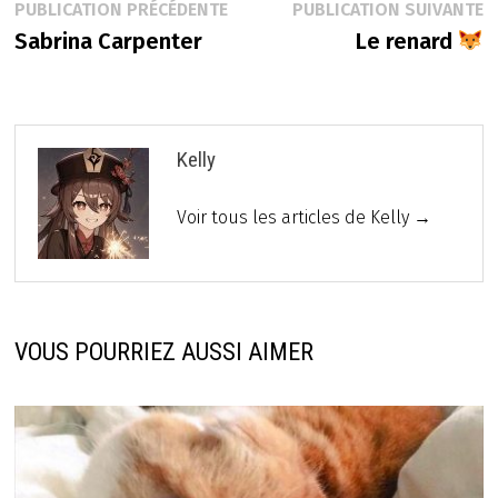
Navigation
Publication
P
PUBLICATION PRÉCÉDENTE
PUBLICATION SUIVANTE
précédente :
s
Sabrina Carpenter
Le renard
de
l’article
Kelly
Voir tous les articles de Kelly →
VOUS POURRIEZ AUSSI AIMER