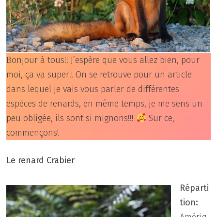
Bonjour à tous!! J’espère que vous allez bien, pour
moi, ça va super!! On se retrouve pour un article
dans lequel je vais vous parler de différentes
espèces de renards, en même temps, je me sens un
peu obligée, ils sont si mignons!!!
Sur ce,
commençons!
Le renard Crabier
Réparti
tion:
Amériq