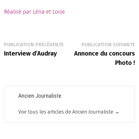
Réalisé par Léna et Loise
Navigation
Publication
P
PUBLICATION PRÉCÉDENTE
PUBLICATION SUIVANTE
précédente :
s
Interview d’Audray
Annonce du concours
de
Photo !
l’article
Ancien Journaliste
Voir tous les articles de Ancien Journaliste →