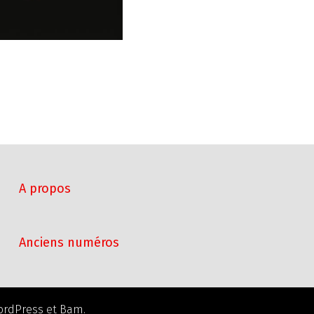
A propos
Anciens numéros
ordPress
et
Bam
.