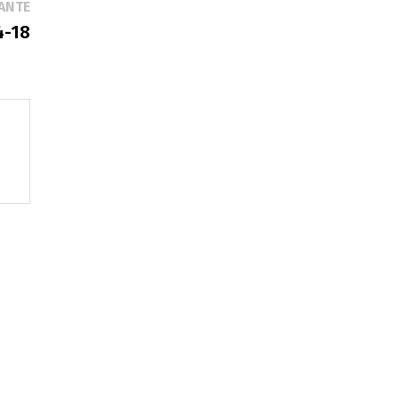
Publication
ANTE
suivante :
4-18