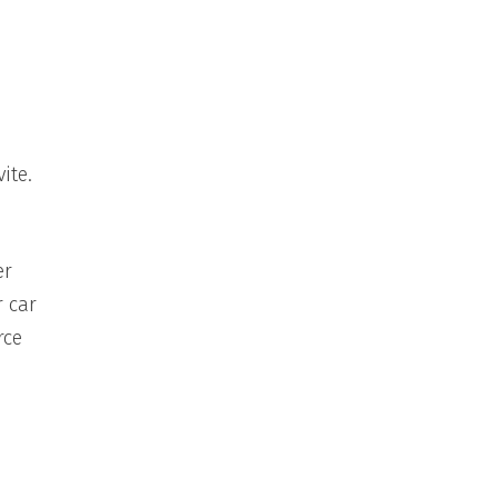
ite.
er
r car
rce
a