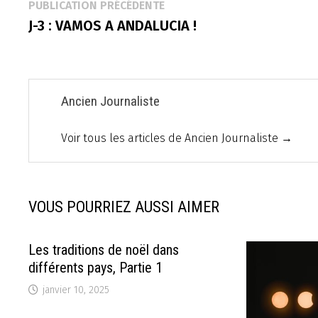
Navigation
Publication
PUBLICATION PRÉCÉDENTE
précédente :
J-3 : VAMOS A ANDALUCIA !
de
l’article
Ancien Journaliste
Voir tous les articles de Ancien Journaliste →
VOUS POURRIEZ AUSSI AIMER
Les traditions de noël dans
différents pays, Partie 1
janvier 10, 2025