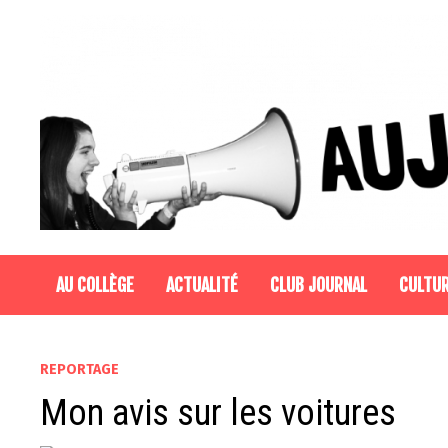
Passer
au
contenu
AU COLLÈGE
ACTUALITÉ
CLUB JOURNAL
CULTU
REPORTAGE
Mon avis sur les voitures