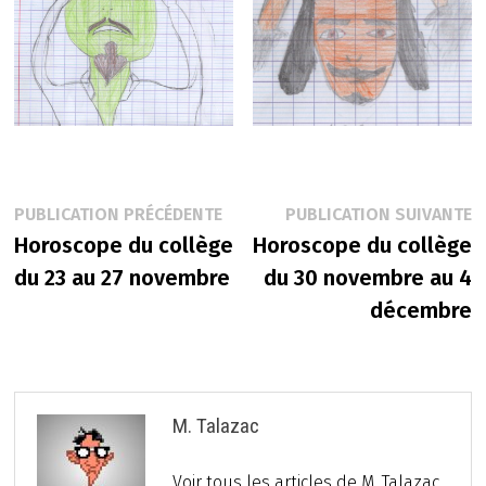
Navigation
Publication
P
PUBLICATION PRÉCÉDENTE
PUBLICATION SUIVANTE
précédente :
s
Horoscope du collège
Horoscope du collège
de
du 23 au 27 novembre
du 30 novembre au 4
l’article
décembre
M. Talazac
Voir tous les articles de M. Talazac