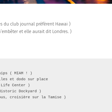
 du club journal préfèrent Hawaï )
embêter et elle aurait dit Londres. )
hips ( MIAM ! )
lles et dodo sur place
 Life Center )  
Historic Dockyard )
bus, croisière sur la Tamise )