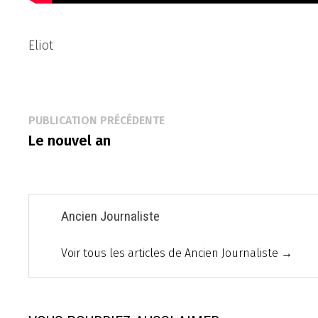
Eliot
Navigation
Publication
PUBLICATION PRÉCÉDENTE
précédente :
Le nouvel an
de
l’article
Ancien Journaliste
Voir tous les articles de Ancien Journaliste →