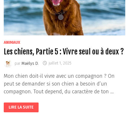
ANIMAUX
Les chiens, Partie 5 : Vivre seul ou à deux ?
par
Maëlys D.
juillet 1, 2025
Mon chien doit-il vivre avec un compagnon ? On
peut se demander si son chien a besoin d’un
compagnon. Tout depend, du caractère de ton …
LES
LIRE LA SUITE
CHIENS,
PARTIE
5
:
VIVRE