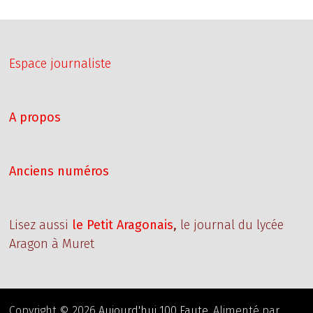
SEUL
OU
À
DEUX
?
Espace journaliste
A propos
Anciens numéros
Lisez aussi
le Petit Aragonais
,
le journal du lycée
Aragon à Muret
Copyright © 2026
Aujourd'hui 100 Faute
. Alimenté par