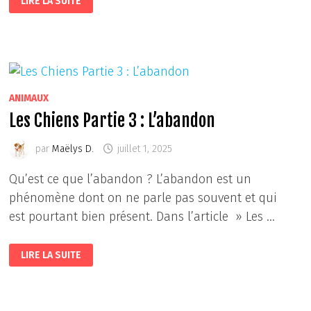
LIRE LA SUITE
CHIENS,
PARTIE
6
:
LES
CHIENS
D’APPARTEMENT
ANIMAUX
Les Chiens Partie 3 : L’abandon
par
Maëlys D.
juillet 1, 2025
Qu’est ce que l’abandon ? L’abandon est un
phénomène dont on ne parle pas souvent et qui
est pourtant bien présent. Dans l’article » Les …
LES
LIRE LA SUITE
CHIENS
PARTIE
3
:
L’ABANDON