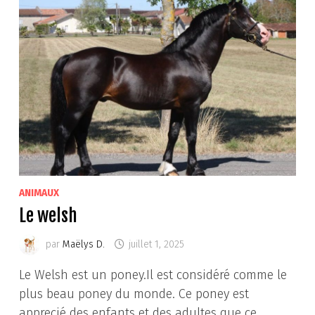
ANIMAUX
Le welsh
par
Maëlys D.
juillet 1, 2025
Le Welsh est un poney.Il est considéré comme le
plus beau poney du monde. Ce poney est
apprecié des enfants et des adultes que ce …