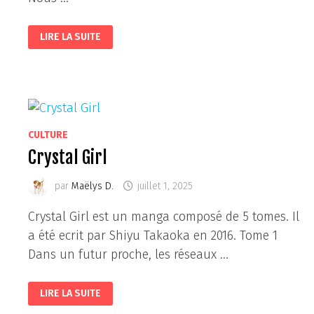
L’AGILITÉ
LIRE LA SUITE
POUR
LES
CHIENS
CULTURE
Crystal Girl
par
Maëlys D.
juillet 1, 2025
Crystal Girl est un manga composé de 5 tomes. Il
a été ecrit par Shiyu Takaoka en 2016. Tome 1
Dans un futur proche, les réseaux …
CRYSTAL
LIRE LA SUITE
GIRL