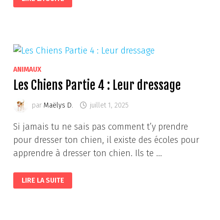
CHIENS,
PARTIE
7
:
LE
DÉMÉNAGEMENT
ANIMAUX
Les Chiens Partie 4 : Leur dressage
par
Maëlys D.
juillet 1, 2025
Si jamais tu ne sais pas comment t’y prendre
pour dresser ton chien, il existe des écoles pour
apprendre à dresser ton chien. Ils te …
LES
LIRE LA SUITE
CHIENS
PARTIE
4
:
LEUR
DRESSAGE