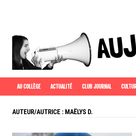
Passer
au
contenu
AU COLLÈGE
ACTUALITÉ
CLUB JOURNAL
CULTU
AUTEUR/AUTRICE :
MAËLYS D.