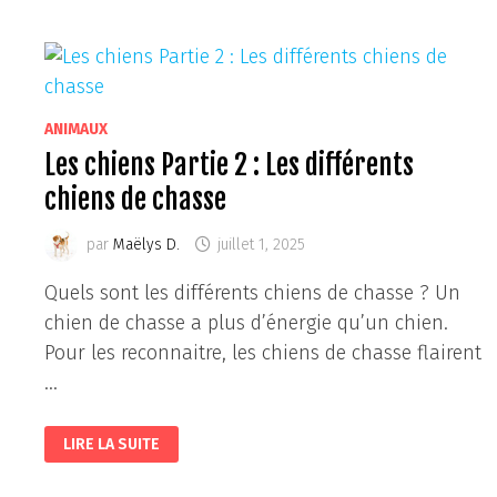
VIVRE
SEUL
OU
À
DEUX
?
ANIMAUX
Les chiens Partie 2 : Les différents
chiens de chasse
par
Maëlys D.
juillet 1, 2025
Quels sont les différents chiens de chasse ? Un
chien de chasse a plus d’énergie qu’un chien.
Pour les reconnaitre, les chiens de chasse flairent
…
LES
LIRE LA SUITE
CHIENS
PARTIE
2
: