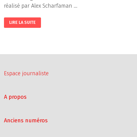
réalisé par Alex Scharfaman …
DEATH
LIRE LA SUITE
OF
A
UNICORN
Espace journaliste
A propos
Anciens numéros