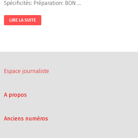
Spécificités: Préparation: BON …
GALETTE
LIRE LA SUITE
DES
ROIS
À
LA
FRANGIPANE
Espace journaliste
A propos
Anciens numéros