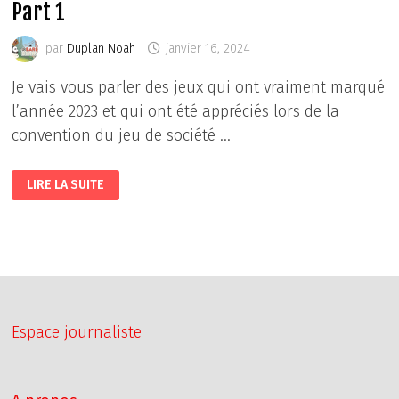
Part 1
par
Duplan Noah
janvier 16, 2024
Je vais vous parler des jeux qui ont vraiment marqué
l’année 2023 et qui ont été appréciés lors de la
convention du jeu de société …
LES
LIRE LA SUITE
MEILLEURS
JEUX
DE
SOCIÉTÉ
(DE
CARTES)
PART
1
Espace journaliste