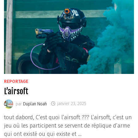
REPORTAGE
L’airsoft
par
Duplan Noah
janvier 23, 2025
tout dabord, C’est quoi l’airsoft ??? L’airsoft, c’est un
jeu où les participent se servent de réplique d’arme
qui ont existé ou qui existe et …