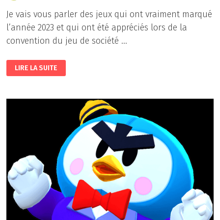
Je vais vous parler des jeux qui ont vraiment marqué
l’année 2023 et qui ont été appréciés lors de la
convention du jeu de société …
LES
LIRE LA SUITE
MEILLEURS
JEUX
DE
SOCIÉTÉ
(DE
CARTES)
PART
1