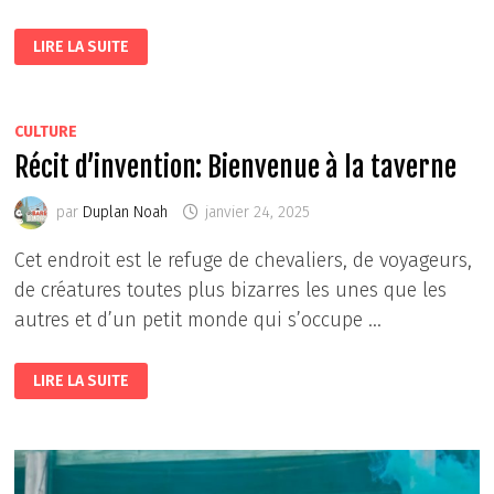
RADIANT,
LIRE LA SUITE
LE
MANGA
MADE
IN
FRANCE
CULTURE
Récit d’invention: Bienvenue à la taverne
par
Duplan Noah
janvier 24, 2025
Cet endroit est le refuge de chevaliers, de voyageurs,
de créatures toutes plus bizarres les unes que les
autres et d’un petit monde qui s’occupe …
RÉCIT
LIRE LA SUITE
D’INVENTION:
BIENVENUE
À
LA
TAVERNE