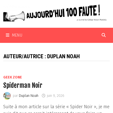
Passer
au
contenu
MENU
AUTEUR/AUTRICE :
DUPLAN NOAH
GEEK ZONE
Spiderman Noir
par
Duplan Noah
juin 9, 2026
Suite à mon article sur la série « Spider Noir », je me