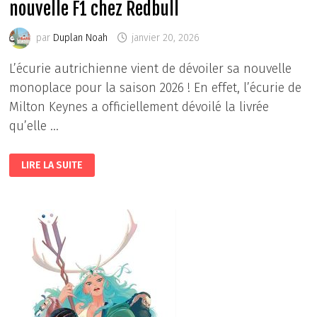
nouvelle F1 chez Redbull
par
Duplan Noah
janvier 20, 2026
L’écurie autrichienne vient de dévoiler sa nouvelle
monoplace pour la saison 2026 ! En effet, l’écurie de
Milton Keynes a officiellement dévoilé la livrée
qu’elle …
NOUVELLE
LIRE LA SUITE
F1
CHEZ
REDBULL