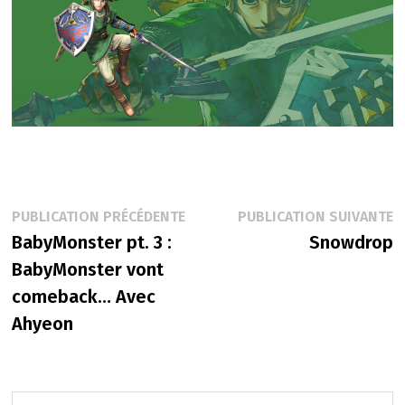
Navigation
Publication
P
PUBLICATION PRÉCÉDENTE
PUBLICATION SUIVANTE
précédente :
s
BabyMonster pt. 3 :
Snowdrop
de
BabyMonster vont
l’article
comeback… Avec
Ahyeon