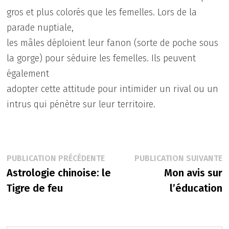
gros et plus colorés que les femelles. Lors de la
parade nuptiale,
les mâles déploient leur fanon (sorte de poche sous
la gorge) pour séduire les femelles. Ils peuvent
également
adopter cette attitude pour intimider un rival ou un
intrus qui pénètre sur leur territoire.
Navigation
Publication
P
PUBLICATION PRÉCÉDENTE
PUBLICATION SUIVANTE
précédente :
s
Astrologie chinoise: le
Mon avis sur
de
Tigre de feu
l’éducation
l’article