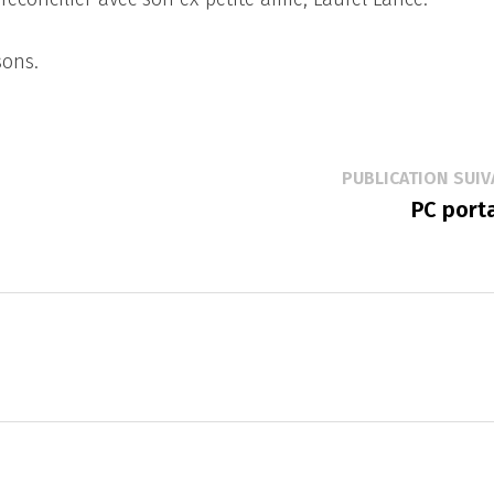
sons.
PUBLICATION SUIV
PC port