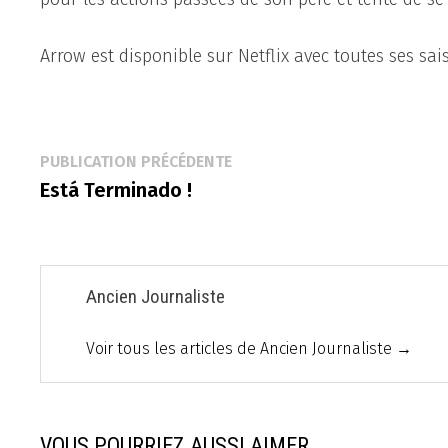
Arrow est disponible sur Netflix avec toutes ses sai
Navigation
Publication
PUBLICATION PRÉCÉDENTE
précédente :
Está Terminado !
de
l’article
Ancien Journaliste
Voir tous les articles de Ancien Journaliste →
VOUS POURRIEZ AUSSI AIMER