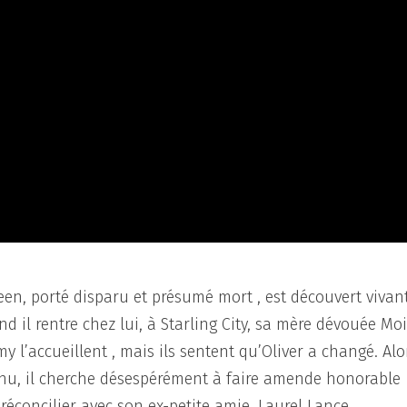
ueen, porté disparu et présumé mort , est découvert vivan
d il rentre chez lui, à Starling City, sa mère dévouée Moi
l’accueillent , mais ils sentent qu’Oliver a changé. Alo
venu, il cherche désespérément à faire amende honorable
réconcilier avec son ex-petite amie, Laurel Lance.