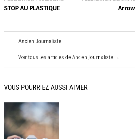
Navigation
précédente :
s
STOP AU PLASTIQUE
Arrow
de
l’article
Ancien Journaliste
Voir tous les articles de Ancien Journaliste →
VOUS POURRIEZ AUSSI AIMER