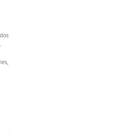
 dos
.
hes,