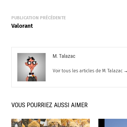
Navigation
Publication
PUBLICATION PRÉCÉDENTE
précédente :
Valorant
de
l’article
M. Talazac
Voir tous les articles de M. Talazac 
VOUS POURRIEZ AUSSI AIMER