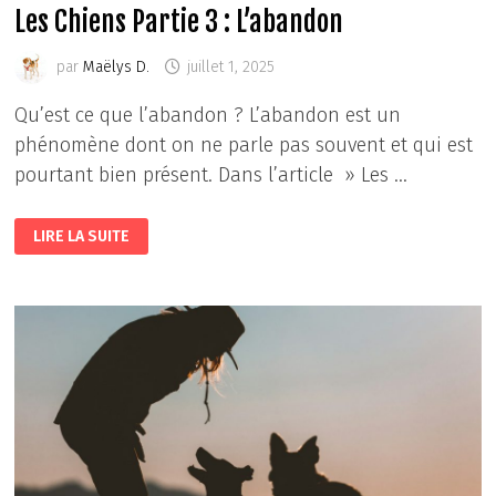
Les Chiens Partie 3 : L’abandon
par
Maëlys D.
juillet 1, 2025
Qu’est ce que l’abandon ? L’abandon est un
phénomène dont on ne parle pas souvent et qui est
pourtant bien présent. Dans l’article » Les …
LES
LIRE LA SUITE
CHIENS
PARTIE
3
:
L’ABANDON