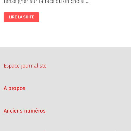
renseigner sur la race qu’on choisi …
LES
LIRE LA SUITE
CHIENS
PARTIE
1:
COMMENT
CHOISIR
SON
PROPRE
CHIEN
?
Espace journaliste
A propos
Anciens numéros