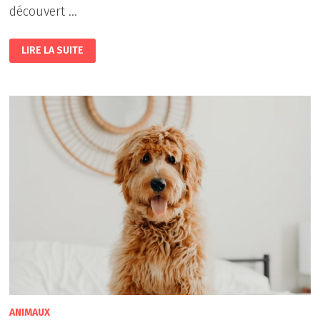
découvert …
ATELIER
LIRE LA SUITE
MÉDIATION
:
LE
COMPORTEMENT
DES
CHIENS
ET
LES
SIGNAUX
D’APAISEMENT
ANIMAUX