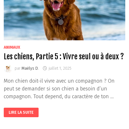
ANIMAUX
Les chiens, Partie 5 : Vivre seul ou à deux ?
par
Maëlys D.
juillet 1, 2025
Mon chien doit-il vivre avec un compagnon ? On
peut se demander si son chien a besoin d’un
compagnon. Tout depend, du caractère de ton …
LES
LIRE LA SUITE
CHIENS,
PARTIE
5
: