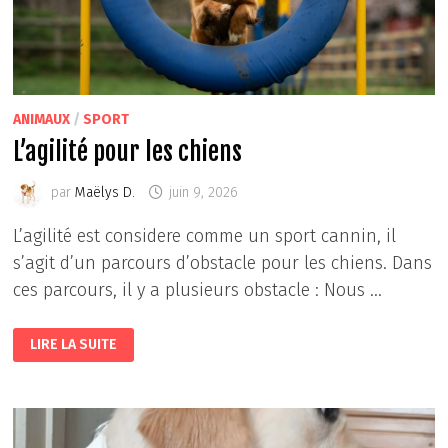
ANIMAUX
/
SPORT
L’agilité pour les chiens
par
Maëlys D.
juin 9, 2026
L’agilité est considere comme un sport cannin, il
s’agit d’un parcours d’obstacle pour les chiens. Dans
ces parcours, il y a plusieurs obstacle : Nous …
L’AGILITÉ
LIRE LA SUITE
POUR
LES
CHIENS