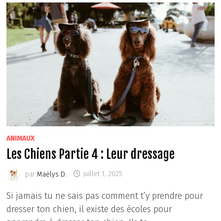
VIVRE
SEUL
OU
À
DEUX
?
ANIMAUX
Les Chiens Partie 4 : Leur dressage
par
Maëlys D.
juillet 1, 2025
Si jamais tu ne sais pas comment t’y prendre pour
dresser ton chien, il existe des écoles pour