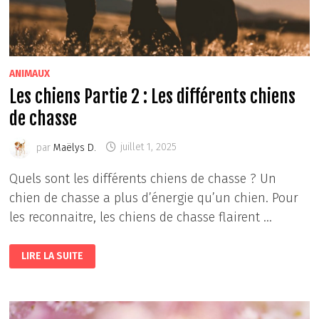
ANIMAUX
Les chiens Partie 2 : Les différents chiens
de chasse
par
Maëlys D.
juillet 1, 2025
Quels sont les différents chiens de chasse ? Un
chien de chasse a plus d’énergie qu’un chien. Pour
les reconnaitre, les chiens de chasse flairent …
LES
LIRE LA SUITE
CHIENS
PARTIE
2
:
LES
DIFFÉRENTS