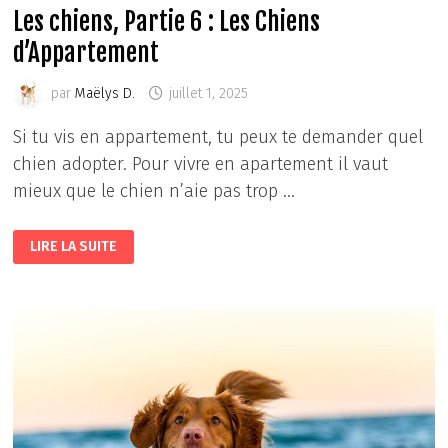
Les chiens, Partie 6 : Les Chiens
d’Appartement
par
Maëlys D.
juillet 1, 2025
Si tu vis en appartement, tu peux te demander quel
chien adopter. Pour vivre en apartement il vaut
mieux que le chien n’aie pas trop …
LES
LIRE LA SUITE
CHIENS,
PARTIE
6
:
LES
CHIENS
D’APPARTEMENT