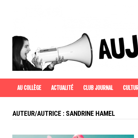
Passer
au
contenu
AU COLLÈGE
ACTUALITÉ
CLUB JOURNAL
CULTU
AUTEUR/AUTRICE :
SANDRINE HAMEL