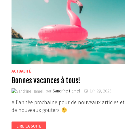
ACTUALITÉ
Bonnes vacances à tous!
par
Sandrine Hamel
juin 29, 2023
A l’année prochaine pour de nouveaux articles et
de nouveaux goûters
BONNES
LIRE LA SUITE
VACANCES