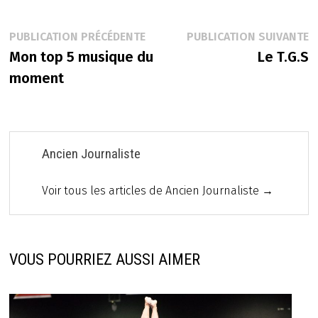
Navigation
Publication
P
PUBLICATION PRÉCÉDENTE
PUBLICATION SUIVANTE
précédente :
s
Mon top 5 musique du
Le T.G.S
de
moment
l’article
Ancien Journaliste
Voir tous les articles de Ancien Journaliste →
VOUS POURRIEZ AUSSI AIMER