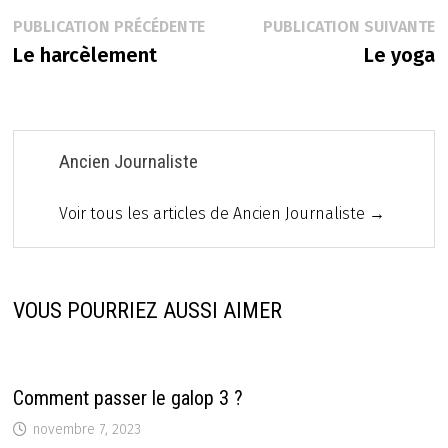
Navigation
Publication
P
PUBLICATION PRÉCÉDENTE
PUBLICATION SUIVANTE
précédente :
s
Le harcèlement
Le yoga
de
l’article
Ancien Journaliste
Voir tous les articles de Ancien Journaliste →
VOUS POURRIEZ AUSSI AIMER
Comment passer le galop 3 ?
novembre 7, 2023