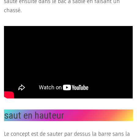
saute ensuite dans le bac à sable en faisant un
chassé.
saut en hauteur
Le concept est de sauter par dessus la barre sans la