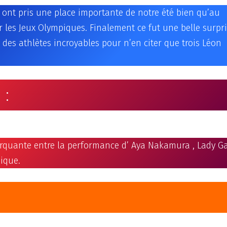
O ont pris une place importante de notre été bien qu’au
 les Jeux Olympiques. Finalement ce fut une belle surpr
des athlètes incroyables pour n’en citer que trois Léon
 :
arquante entre la performance d’ Aya Nakamura , Lady Ga
ique.