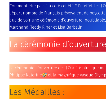
Comment être passé à côté cet été ? En effet Les J.
départ nombre de Français prévoyaient de boycotter
que de voir une cérémonie d’ouverture inoubliable, 
Marchand ,Teddy Riner et Lisa Barbelin.
La cérémonie d’ouverture
La cérémonie d’ouverture des J.O a été plus que m
Philippe Katerine
et la magnifique vasque Olymp
Les Médailles :