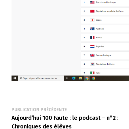
Navigation
Publication
PUBLICATION PRÉCÉDENTE
précédente :
Aujourd’hui 100 Faute : le podcast – n°2 :
de
Chroniques des élèves