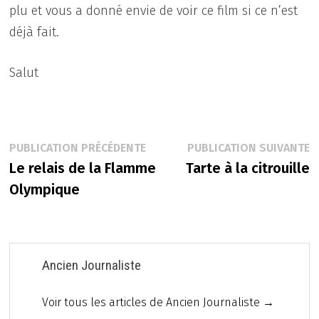
plu et vous a donné envie de voir ce film si ce n’est
déjà fait.
Salut
Navigation
Publication
P
PUBLICATION PRÉCÉDENTE
PUBLICATION SUIVANTE
précédente :
s
Le relais de la Flamme
Tarte à la citrouille
de
Olympique
l’article
Ancien Journaliste
Voir tous les articles de Ancien Journaliste →