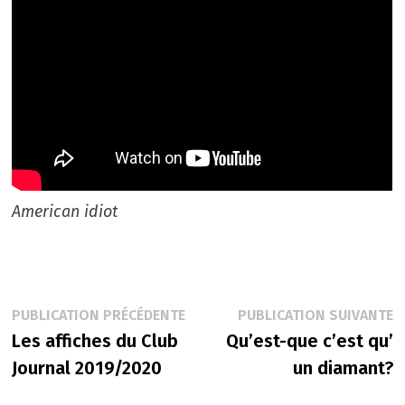
American idiot
Navigation
Publication
P
PUBLICATION PRÉCÉDENTE
PUBLICATION SUIVANTE
précédente :
s
Les affiches du Club
Qu’est-que c’est qu’
de
Journal 2019/2020
un diamant?
l’article