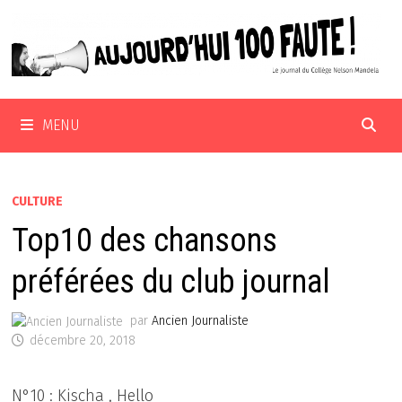
Passer
au
contenu
MENU
CULTURE
Top10 des chansons
préférées du club journal
par
Ancien Journaliste
décembre 20, 2018
N°10 : Kischa , Hello