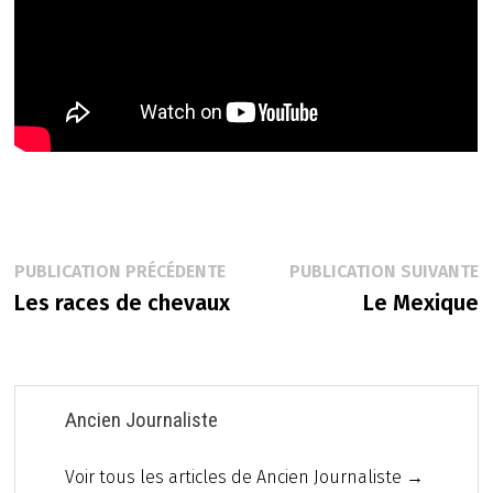
Navigation
Publication
P
PUBLICATION PRÉCÉDENTE
PUBLICATION SUIVANTE
précédente :
s
Les races de chevaux
Le Mexique
de
l’article
Ancien Journaliste
Voir tous les articles de Ancien Journaliste →