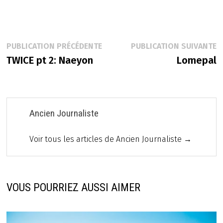
Navigation
Publication
P
PUBLICATION PRÉCÉDENTE
PUBLICATION SUIVANTE
précédente :
s
TWICE pt 2: Naeyon
Lomepal
de
l’article
Ancien Journaliste
Voir tous les articles de Ancien Journaliste →
VOUS POURRIEZ AUSSI AIMER