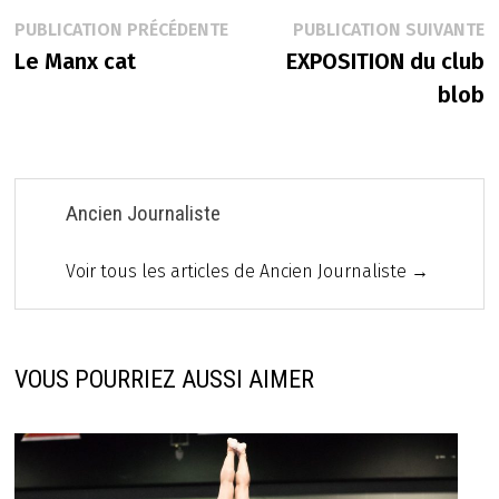
Navigation
Publication
P
PUBLICATION PRÉCÉDENTE
PUBLICATION SUIVANTE
précédente :
s
Le Manx cat
EXPOSITION du club
de
blob
l’article
Ancien Journaliste
Voir tous les articles de Ancien Journaliste →
VOUS POURRIEZ AUSSI AIMER