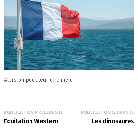
Alors on peut leur dire merci !
Navigation
Publication
P
PUBLICATION PRÉCÉDENTE
PUBLICATION SUIVANTE
précédente :
s
Equitation Western
Les dinosaures
de
l’article