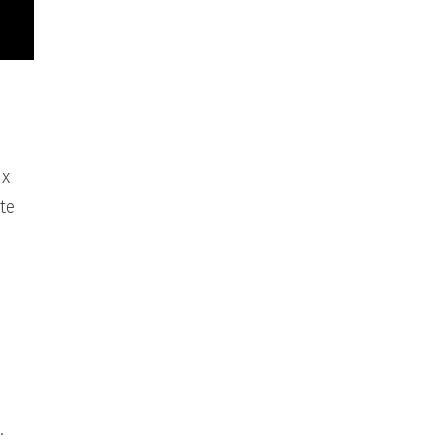
ux
te
.