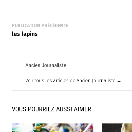
Navigation
Publication
PUBLICATION PRÉCÉDENTE
précédente :
les lapins
de
l’article
Ancien Journaliste
Voir tous les articles de Ancien Journaliste →
VOUS POURRIEZ AUSSI AIMER