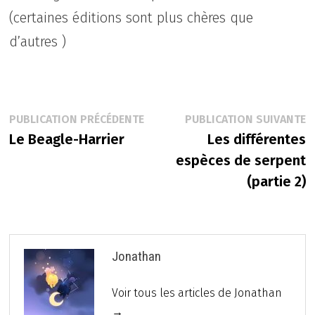
(certaines éditions sont plus chères que
d’autres )
Navigation
Publication
P
PUBLICATION PRÉCÉDENTE
PUBLICATION SUIVANTE
précédente :
s
Le Beagle-Harrier
Les différentes
de
espèces de serpent
l’article
(partie 2)
Jonathan
Voir tous les articles de Jonathan
→