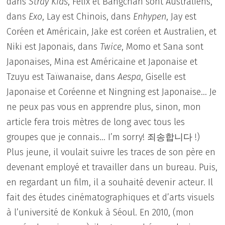
dans
Stray Kids
, Felix et Bangchan sont Australiens,
dans
Exo
, Lay est Chinois, dans
Enhypen
, Jay est
Coréen et Américain, Jake est coréen et Australien, et
Niki est Japonais, dans
Twice
, Momo et Sana sont
Japonaises, Mina est Américaine et Japonaise et
Tzuyu est Taïwanaise, dans
Aespa
, Giselle est
Japonaise et Coréenne et Ningning est Japonaise… Je
ne peux pas vous en apprendre plus, sinon, mon
article fera trois mètres de long avec tous les
groupes que je connais… I’m sorry! 죄송합니다 !)
Plus jeune, il voulait suivre les traces de son père en
devenant employé et travailler dans un bureau. Puis,
en regardant un film, il a souhaité devenir acteur. Il
fait des études cinématographiques et d’arts visuels
à l’université de Konkuk à Séoul. En 2010, (mon