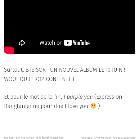
Surtout, BTS SORT UN NOUVEL ALBUM LE 10 JUIN !
WOUHOU ! TROP CONTENTE !
Et pour le mot de la fin,
I purple you
(Expression
Bangtanienne pour dire I love you
)
Publication
P
PUBLICATION PRÉCÉDENTE
PUBLICATION SUIVANTE