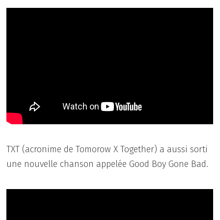
TXT (acronime de Tomorow X Together) a aussi sorti
une nouvelle chanson appelée Good Boy Gone Bad.