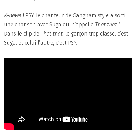
K-news !
PSY, le chanteur de Gangnam style a sorti
une chanson avec Suga qui s’appelle
That that !
Dans le clip de
That that
, le garçon trop classe, c’est
Suga, et celui l’autre, c’est PSY.