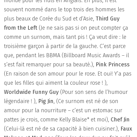
monde pour les nuls en Anglais. En plus, il est
souvent nommé dans le top trois des hommes les
plus beaux de Corée du Sud et d’Asie,
Third Guy
from the Left
(Je ne sais pas si on peut compter ça
comme un surnom, mais tant pis ! Ça veut dire : le
troisième garçon à partir de la gauche. C’est parce
que, pendant les BBMA (Billboard Music Awards – il
s’est fait remarquer pour sa beauté.),
Pink Princess
(En raison de son amour pour le rose. Et oui! Y’a pas
que les filles qui aiment la couleur rose ! ),
Worldwide Funny Guy
(Pour son sens de l’humour
légendaire ! ),
Pig Jin
, (Ce surnom est né de son
amour pour la nourriture – c’est un estomac sur
pattes je crois, comme Kelly Blaise* et moi),
Chef Jin
(Celui-là est né de sa capacité à bien cuisiner.),
Faux