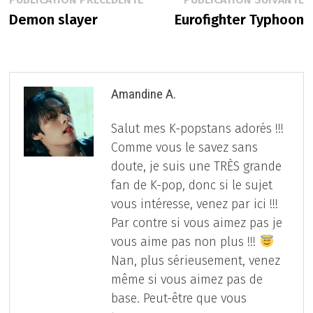
Navigation
précédente :
s
Demon slayer
Eurofighter Typhoon
de
l’article
Amandine A.
Salut mes K-popstans adorés !!!
Comme vous le savez sans
doute, je suis une TRÈS grande
fan de K-pop, donc si le sujet
vous intéresse, venez par ici !!!
Par contre si vous aimez pas je
vous aime pas non plus !!!
Nan, plus sérieusement, venez
même si vous aimez pas de
base. Peut-être que vous