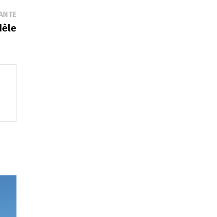
Publication
ANTE
suivante :
dèle