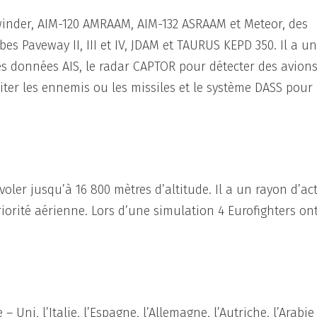
idewinder, AIM-120 AMRAAM, AIM-132 ASRAAM et Meteor, des
s Paveway II, III et IV, JDAM et TAURUS KEPD 350. Il a u
des données AIS, le radar CAPTOR pour détecter des avion
iter les ennemis ou les missiles et le système DASS pour
 voler jusqu’à 16 800 mètres d’altitude. Il a un rayon d’ac
riorité aérienne. Lors d’une simulation 4 Eurofighters ont
ni, l’Italie, l’Espagne, l’Allemagne, l’Autriche, l’Arabie