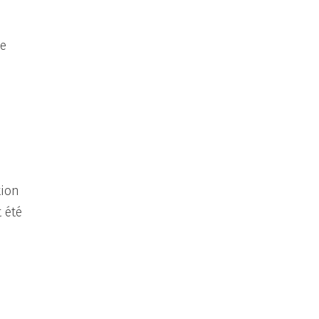
ne
s
tion
 été