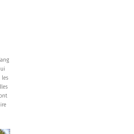
fang
qui
 les
lles
sont
ire