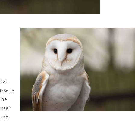
cial
asse la
une
asser
rrit