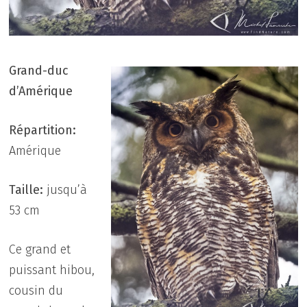
Grand-duc
d’Amérique
Répartition:
Amérique
Taille:
jusqu’à
53 cm
Ce grand et
puissant hibou,
cousin du