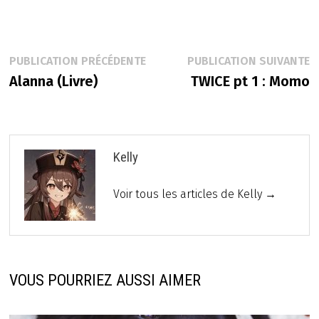
Navigation
Publication
P
PUBLICATION PRÉCÉDENTE
PUBLICATION SUIVANTE
précédente :
s
Alanna (Livre)
TWICE pt 1 : Momo
de
l’article
Kelly
Voir tous les articles de Kelly →
VOUS POURRIEZ AUSSI AIMER