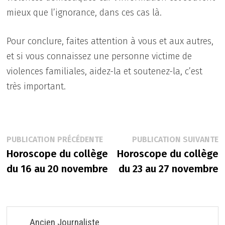
mieux que l’ignorance, dans ces cas là.
Pour conclure, faites attention à vous et aux autres,
et si vous connaissez une personne victime de
violences familiales, aidez-la et soutenez-la, c’est
très important.
Navigation
Publication
P
PUBLICATION PRÉCÉDENTE
PUBLICATION SUIVANTE
précédente :
s
Horoscope du collège
Horoscope du collège
de
du 16 au 20 novembre
du 23 au 27 novembre
l’article
Ancien Journaliste