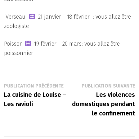
Verseau
21 janvier – 18 février : vous allez être
zoologiste
Poisson
19 février – 20 mars: vous allez être
poissonnier
Navigation
Publication
P
PUBLICATION PRÉCÉDENTE
PUBLICATION SUIVANTE
précédente :
s
La cuisine de Louise –
Les violences
de
Les ravioli
domestiques pendant
l’article
le confinement