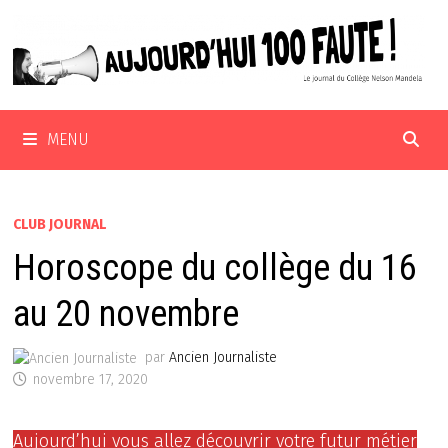
Passer
au
contenu
MENU
CLUB JOURNAL
Horoscope du collège du 16
au 20 novembre
par
Ancien Journaliste
novembre 17, 2020
Aujourd’hui vous allez découvrir votre futur métier