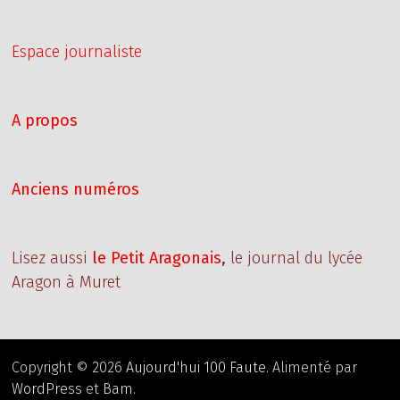
Espace journaliste
A propos
Anciens numéros
Lisez aussi
le Petit Aragonais
,
le journal du lycée
Aragon à Muret
Copyright © 2026
Aujourd'hui 100 Faute
. Alimenté par
WordPress
et
Bam
.