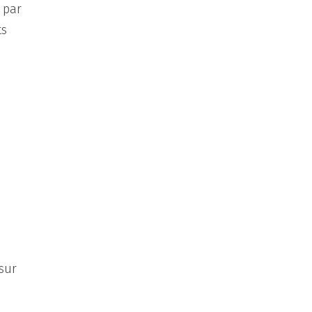
 par
ts
 sur