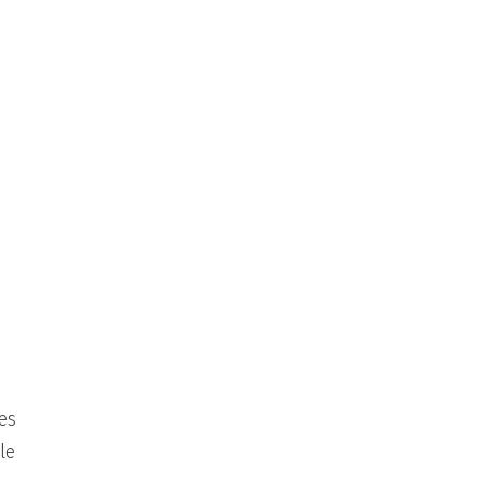
es
le