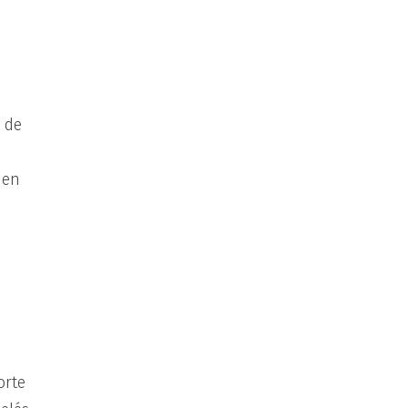
 de
 en
orte