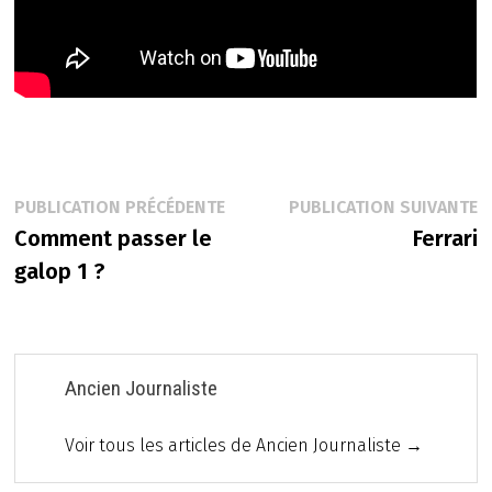
Navigation
Publication
P
PUBLICATION PRÉCÉDENTE
PUBLICATION SUIVANTE
précédente :
s
Comment passer le
Ferrari
de
galop 1 ?
l’article
Ancien Journaliste
Voir tous les articles de Ancien Journaliste →