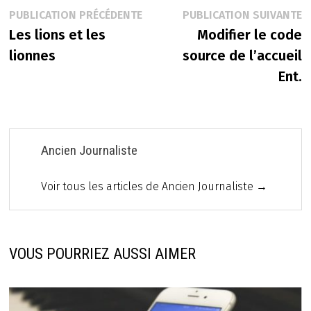
Navigation
Publication
P
PUBLICATION PRÉCÉDENTE
PUBLICATION SUIVANTE
précédente :
s
Les lions et les
Modifier le code
de
lionnes
source de l’accueil
l’article
Ent.
Ancien Journaliste
Voir tous les articles de Ancien Journaliste →
VOUS POURRIEZ AUSSI AIMER