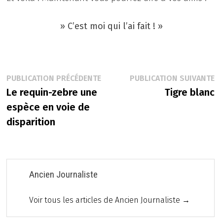
» C’est moi qui l’ai fait ! »
Navigation
Publication
P
PUBLICATION PRÉCÉDENTE
PUBLICATION SUIVANTE
précédente :
s
Le requin-zebre une
Tigre blanc
de
espèce en voie de
l’article
disparition
Ancien Journaliste
Voir tous les articles de Ancien Journaliste →