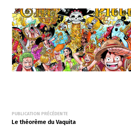
Navigation
Publication
PUBLICATION PRÉCÉDENTE
précédente :
Le théorème du Vaquita
de