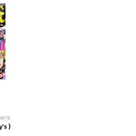
Publication
ANTE
suivante :
’s )