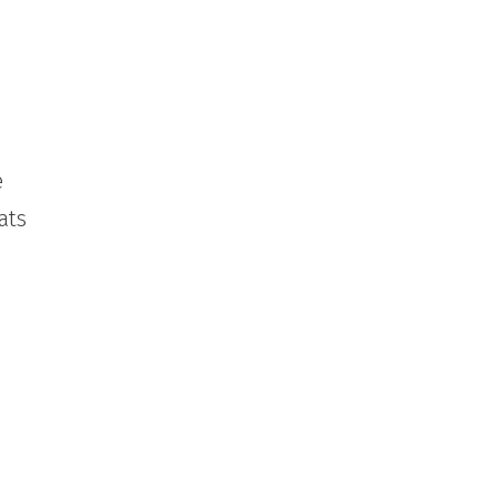
e
ats