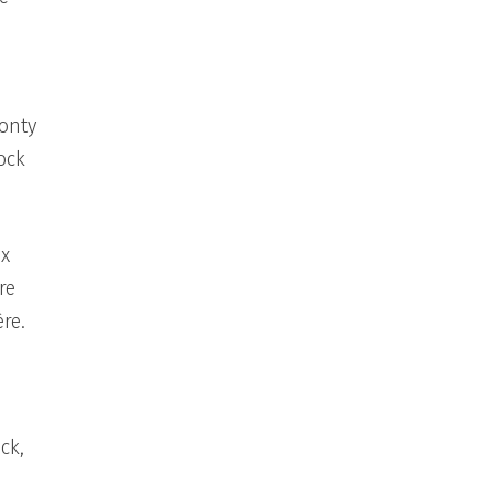
Monty
ock
ux
re
re.
ck,