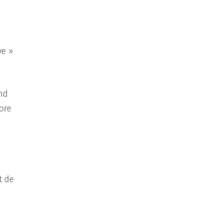
ve »
nd
ore
t de