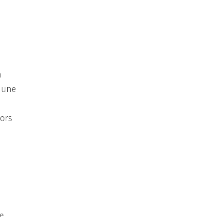
n
s une
lors
le