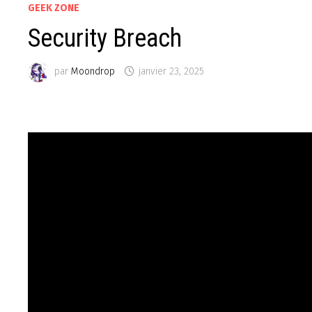
GEEK ZONE
Security Breach
par
Moondrop
janvier 23, 2025