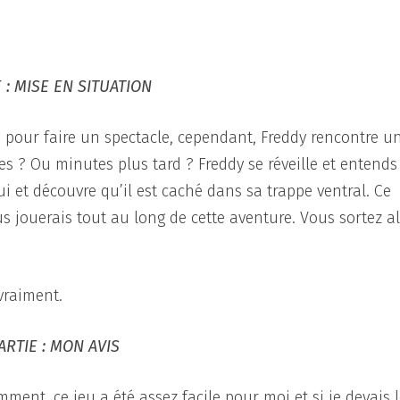
 : MISE EN SITUATION
 pour faire un spectacle, cependant, Freddy rencontre u
s ? Ou minutes plus tard ? Freddy se réveille et entend
i et découvre qu’il est caché dans sa trappe ventral. Ce
s jouerais tout au long de cette aventure. Vous sortez a
vraiment.
ARTIE : MON AVIS
ent, ce jeu a été assez facile pour moi et si je devais 