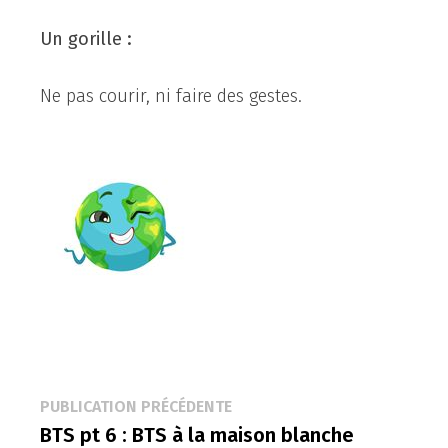
Un gorille :
Ne pas courir, ni faire des gestes.
Navigation
Publication
PUBLICATION PRÉCÉDENTE
précédente :
BTS pt 6 : BTS à la maison blanche