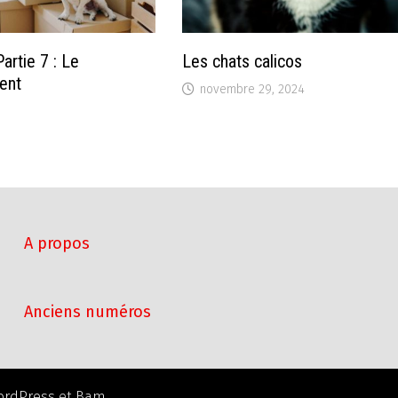
artie 7 : Le
Les chats calicos
ent
novembre 29, 2024
A propos
Anciens numéros
ordPress
et
Bam
.